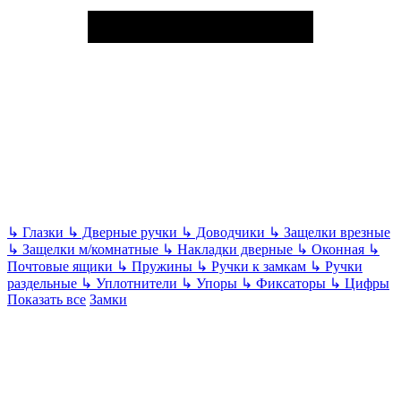
↳
Глазки
↳
Дверные ручки
↳
Доводчики
↳
Защелки врезные
↳
Защелки м/комнатные
↳
Накладки дверные
↳
Оконная
↳
Почтовые ящики
↳
Пружины
↳
Ручки к замкам
↳
Ручки
раздельные
↳
Уплотнители
↳
Упоры
↳
Фиксаторы
↳
Цифры
Показать все
Замки