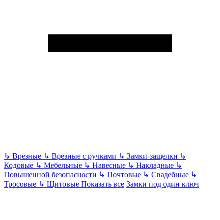
↳
Врезные
↳
Врезные с ручками
↳
Замки-защелки
↳
Кодовые
↳
Мебельные
↳
Навесные
↳
Накладные
↳
Повышенной безопасности
↳
Почтовые
↳
Свадебные
↳
Тросовые
↳
Щитовые
Показать все
Замки под один ключ