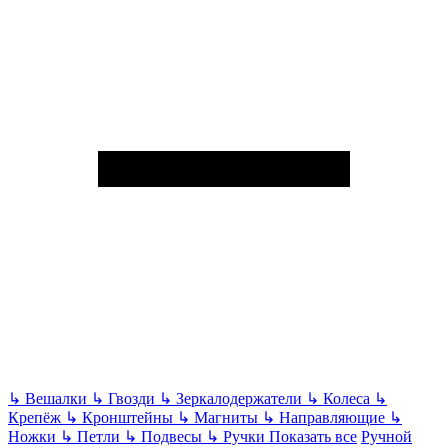
↳
Вешалки
↳
Гвозди
↳
Зеркалодержатели
↳
Колеса
↳
Крепёж
↳
Кронштейны
↳
Магниты
↳
Направляющие
↳
Ножки
↳
Петли
↳
Подвесы
↳
Ручки
Показать все
Ручной