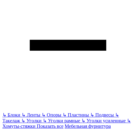
↳
Блоки
↳
Ленты
↳
Опоры
↳
Пластины
↳
Подвесы
↳
Такелаж
↳
Уголки
↳
Уголки рамные
↳
Уголки усиленные
↳
Хомуты-стяжки
Показать все
Мебельная фурнитура