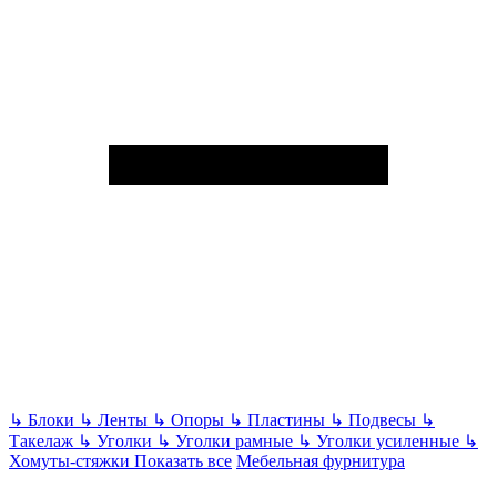
↳
Блоки
↳
Ленты
↳
Опоры
↳
Пластины
↳
Подвесы
↳
Такелаж
↳
Уголки
↳
Уголки рамные
↳
Уголки усиленные
↳
Хомуты-стяжки
Показать все
Мебельная фурнитура