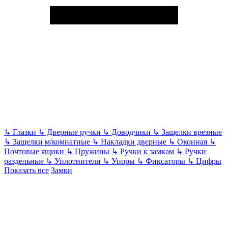
↳
Глазки
↳
Дверные ручки
↳
Доводчики
↳
Защелки врезные
↳
Защелки м/комнатные
↳
Накладки дверные
↳
Оконная
↳
Почтовые ящики
↳
Пружины
↳
Ручки к замкам
↳
Ручки
раздельные
↳
Уплотнители
↳
Упоры
↳
Фиксаторы
↳
Цифры
Показать все
Замки