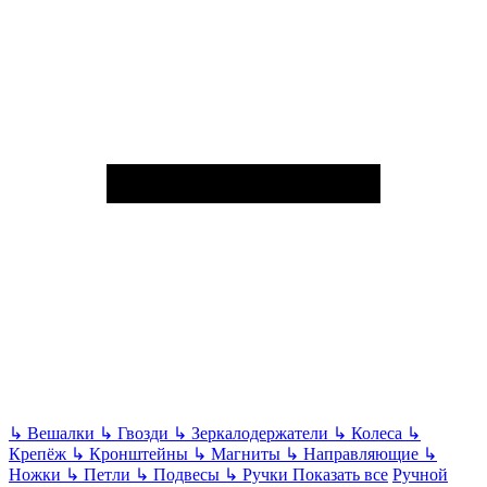
↳
Вешалки
↳
Гвозди
↳
Зеркалодержатели
↳
Колеса
↳
Крепёж
↳
Кронштейны
↳
Магниты
↳
Направляющие
↳
Ножки
↳
Петли
↳
Подвесы
↳
Ручки
Показать все
Ручной