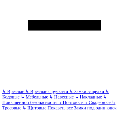
↳
Врезные
↳
Врезные с ручками
↳
Замки-защелки
↳
Кодовые
↳
Мебельные
↳
Навесные
↳
Накладные
↳
Повышенной безопасности
↳
Почтовые
↳
Свадебные
↳
Тросовые
↳
Щитовые
Показать все
Замки под один ключ