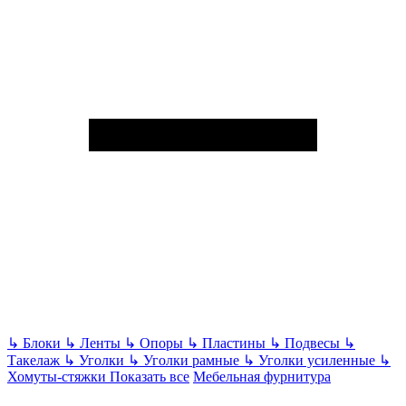
↳
Блоки
↳
Ленты
↳
Опоры
↳
Пластины
↳
Подвесы
↳
Такелаж
↳
Уголки
↳
Уголки рамные
↳
Уголки усиленные
↳
Хомуты-стяжки
Показать все
Мебельная фурнитура