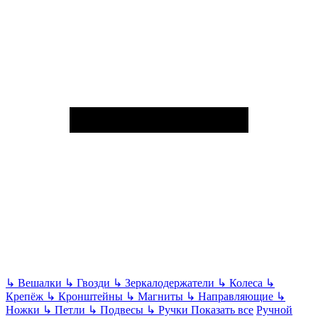
↳
Вешалки
↳
Гвозди
↳
Зеркалодержатели
↳
Колеса
↳
Крепёж
↳
Кронштейны
↳
Магниты
↳
Направляющие
↳
Ножки
↳
Петли
↳
Подвесы
↳
Ручки
Показать все
Ручной