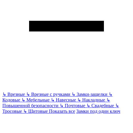
↳
Врезные
↳
Врезные с ручками
↳
Замки-защелки
↳
Кодовые
↳
Мебельные
↳
Навесные
↳
Накладные
↳
Повышенной безопасности
↳
Почтовые
↳
Свадебные
↳
Тросовые
↳
Щитовые
Показать все
Замки под один ключ