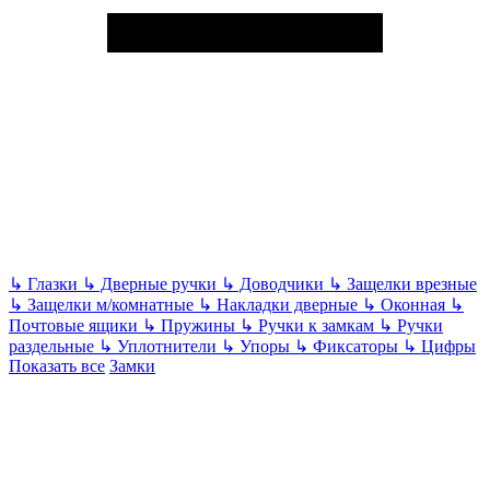
↳
Глазки
↳
Дверные ручки
↳
Доводчики
↳
Защелки врезные
↳
Защелки м/комнатные
↳
Накладки дверные
↳
Оконная
↳
Почтовые ящики
↳
Пружины
↳
Ручки к замкам
↳
Ручки
раздельные
↳
Уплотнители
↳
Упоры
↳
Фиксаторы
↳
Цифры
Показать все
Замки