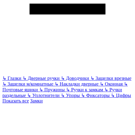
↳
Глазки
↳
Дверные ручки
↳
Доводчики
↳
Защелки врезные
↳
Защелки м/комнатные
↳
Накладки дверные
↳
Оконная
↳
Почтовые ящики
↳
Пружины
↳
Ручки к замкам
↳
Ручки
раздельные
↳
Уплотнители
↳
Упоры
↳
Фиксаторы
↳
Цифры
Показать все
Замки