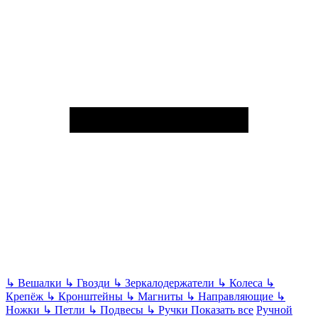
↳
Вешалки
↳
Гвозди
↳
Зеркалодержатели
↳
Колеса
↳
Крепёж
↳
Кронштейны
↳
Магниты
↳
Направляющие
↳
Ножки
↳
Петли
↳
Подвесы
↳
Ручки
Показать все
Ручной