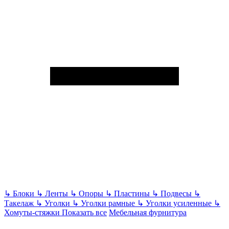
↳
Блоки
↳
Ленты
↳
Опоры
↳
Пластины
↳
Подвесы
↳
Такелаж
↳
Уголки
↳
Уголки рамные
↳
Уголки усиленные
↳
Хомуты-стяжки
Показать все
Мебельная фурнитура