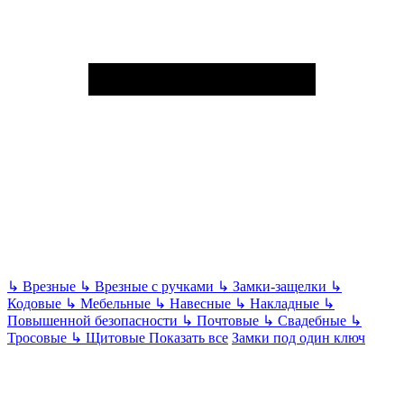
↳
Врезные
↳
Врезные с ручками
↳
Замки-защелки
↳
Кодовые
↳
Мебельные
↳
Навесные
↳
Накладные
↳
Повышенной безопасности
↳
Почтовые
↳
Свадебные
↳
Тросовые
↳
Щитовые
Показать все
Замки под один ключ