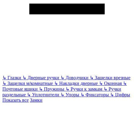
↳
Глазки
↳
Дверные ручки
↳
Доводчики
↳
Защелки врезные
↳
Защелки м/комнатные
↳
Накладки дверные
↳
Оконная
↳
Почтовые ящики
↳
Пружины
↳
Ручки к замкам
↳
Ручки
раздельные
↳
Уплотнители
↳
Упоры
↳
Фиксаторы
↳
Цифры
Показать все
Замки