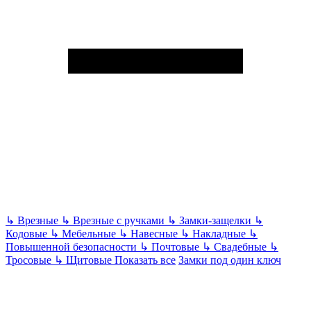
↳
Врезные
↳
Врезные с ручками
↳
Замки-защелки
↳
Кодовые
↳
Мебельные
↳
Навесные
↳
Накладные
↳
Повышенной безопасности
↳
Почтовые
↳
Свадебные
↳
Тросовые
↳
Щитовые
Показать все
Замки под один ключ