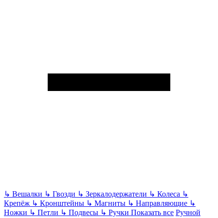
↳
Вешалки
↳
Гвозди
↳
Зеркалодержатели
↳
Колеса
↳
Крепёж
↳
Кронштейны
↳
Магниты
↳
Направляющие
↳
Ножки
↳
Петли
↳
Подвесы
↳
Ручки
Показать все
Ручной