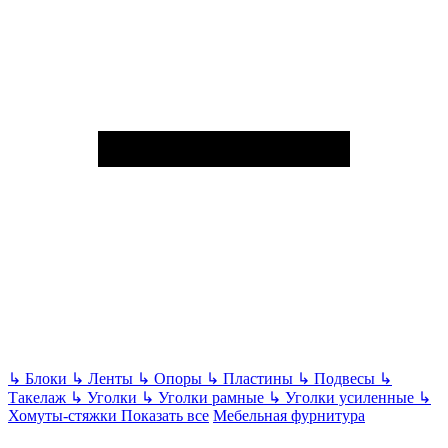
↳
Блоки
↳
Ленты
↳
Опоры
↳
Пластины
↳
Подвесы
↳
Такелаж
↳
Уголки
↳
Уголки рамные
↳
Уголки усиленные
↳
Хомуты-стяжки
Показать все
Мебельная фурнитура