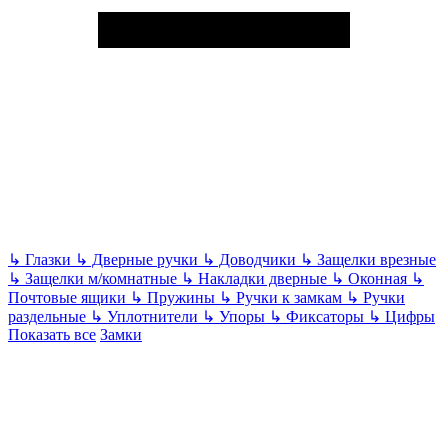
↳
Глазки
↳
Дверные ручки
↳
Доводчики
↳
Защелки врезные
↳
Защелки м/комнатные
↳
Накладки дверные
↳
Оконная
↳
Почтовые ящики
↳
Пружины
↳
Ручки к замкам
↳
Ручки
раздельные
↳
Уплотнители
↳
Упоры
↳
Фиксаторы
↳
Цифры
Показать все
Замки