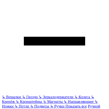
↳
Вешалки
↳
Гвозди
↳
Зеркалодержатели
↳
Колеса
↳
Крепёж
↳
Кронштейны
↳
Магниты
↳
Направляющие
↳
Ножки
↳
Петли
↳
Подвесы
↳
Ручки
Показать все
Ручной