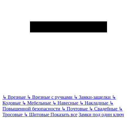
↳
Врезные
↳
Врезные с ручками
↳
Замки-защелки
↳
Кодовые
↳
Мебельные
↳
Навесные
↳
Накладные
↳
Повышенной безопасности
↳
Почтовые
↳
Свадебные
↳
Тросовые
↳
Щитовые
Показать все
Замки под один ключ