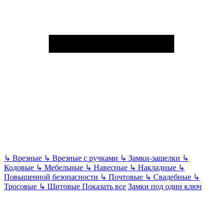
↳
Врезные
↳
Врезные с ручками
↳
Замки-защелки
↳
Кодовые
↳
Мебельные
↳
Навесные
↳
Накладные
↳
Повышенной безопасности
↳
Почтовые
↳
Свадебные
↳
Тросовые
↳
Щитовые
Показать все
Замки под один ключ