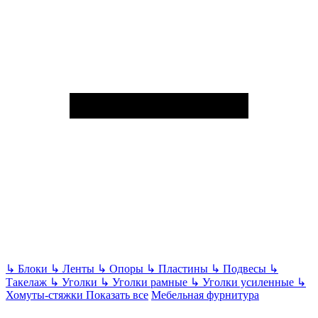
↳
Блоки
↳
Ленты
↳
Опоры
↳
Пластины
↳
Подвесы
↳
Такелаж
↳
Уголки
↳
Уголки рамные
↳
Уголки усиленные
↳
Хомуты-стяжки
Показать все
Мебельная фурнитура