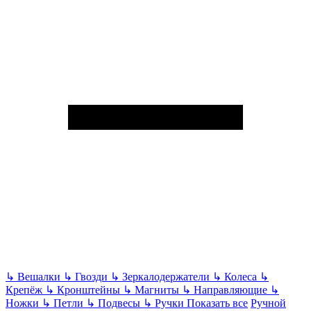
↳
Вешалки
↳
Гвозди
↳
Зеркалодержатели
↳
Колеса
↳
Крепёж
↳
Кронштейны
↳
Магниты
↳
Направляющие
↳
Ножки
↳
Петли
↳
Подвесы
↳
Ручки
Показать все
Ручной