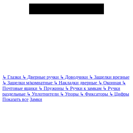
↳
Глазки
↳
Дверные ручки
↳
Доводчики
↳
Защелки врезные
↳
Защелки м/комнатные
↳
Накладки дверные
↳
Оконная
↳
Почтовые ящики
↳
Пружины
↳
Ручки к замкам
↳
Ручки
раздельные
↳
Уплотнители
↳
Упоры
↳
Фиксаторы
↳
Цифры
Показать все
Замки