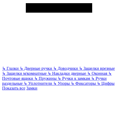
↳
Глазки
↳
Дверные ручки
↳
Доводчики
↳
Защелки врезные
↳
Защелки м/комнатные
↳
Накладки дверные
↳
Оконная
↳
Почтовые ящики
↳
Пружины
↳
Ручки к замкам
↳
Ручки
раздельные
↳
Уплотнители
↳
Упоры
↳
Фиксаторы
↳
Цифры
Показать все
Замки