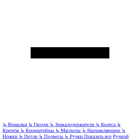
↳
Вешалки
↳
Гвозди
↳
Зеркалодержатели
↳
Колеса
↳
Крепёж
↳
Кронштейны
↳
Магниты
↳
Направляющие
↳
Ножки
↳
Петли
↳
Подвесы
↳
Ручки
Показать все
Ручной