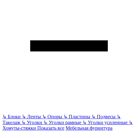
↳
Блоки
↳
Ленты
↳
Опоры
↳
Пластины
↳
Подвесы
↳
Такелаж
↳
Уголки
↳
Уголки рамные
↳
Уголки усиленные
↳
Хомуты-стяжки
Показать все
Мебельная фурнитура