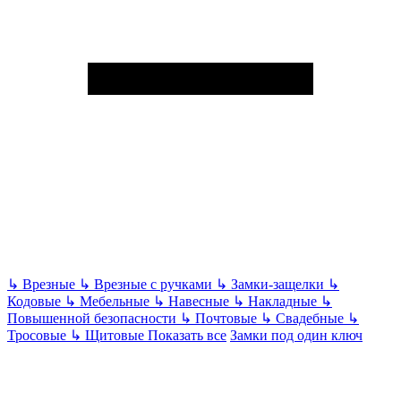
↳
Врезные
↳
Врезные с ручками
↳
Замки-защелки
↳
Кодовые
↳
Мебельные
↳
Навесные
↳
Накладные
↳
Повышенной безопасности
↳
Почтовые
↳
Свадебные
↳
Тросовые
↳
Щитовые
Показать все
Замки под один ключ