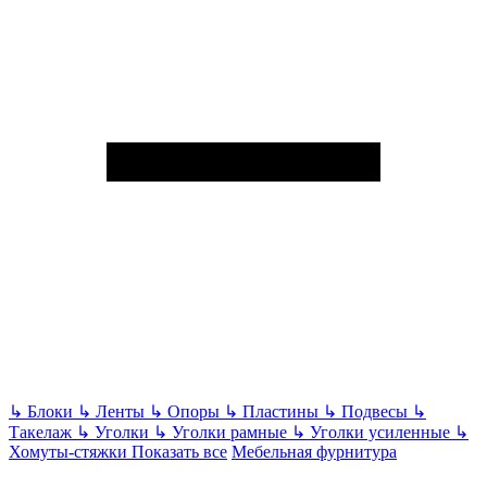
↳
Блоки
↳
Ленты
↳
Опоры
↳
Пластины
↳
Подвесы
↳
Такелаж
↳
Уголки
↳
Уголки рамные
↳
Уголки усиленные
↳
Хомуты-стяжки
Показать все
Мебельная фурнитура