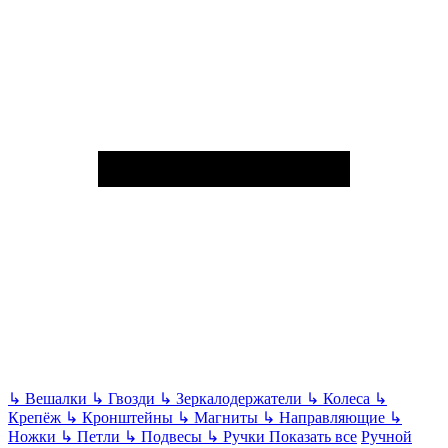
↳
Вешалки
↳
Гвозди
↳
Зеркалодержатели
↳
Колеса
↳
Крепёж
↳
Кронштейны
↳
Магниты
↳
Направляющие
↳
Ножки
↳
Петли
↳
Подвесы
↳
Ручки
Показать все
Ручной