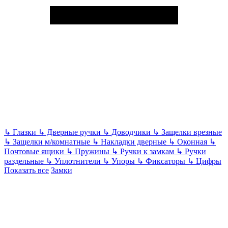
↳
Глазки
↳
Дверные ручки
↳
Доводчики
↳
Защелки врезные
↳
Защелки м/комнатные
↳
Накладки дверные
↳
Оконная
↳
Почтовые ящики
↳
Пружины
↳
Ручки к замкам
↳
Ручки
раздельные
↳
Уплотнители
↳
Упоры
↳
Фиксаторы
↳
Цифры
Показать все
Замки