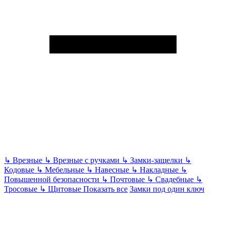
↳
Врезные
↳
Врезные с ручками
↳
Замки-защелки
↳
Кодовые
↳
Мебельные
↳
Навесные
↳
Накладные
↳
Повышенной безопасности
↳
Почтовые
↳
Свадебные
↳
Тросовые
↳
Щитовые
Показать все
Замки под один ключ