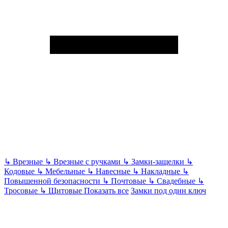
↳
Врезные
↳
Врезные с ручками
↳
Замки-защелки
↳
Кодовые
↳
Мебельные
↳
Навесные
↳
Накладные
↳
Повышенной безопасности
↳
Почтовые
↳
Свадебные
↳
Тросовые
↳
Щитовые
Показать все
Замки под один ключ