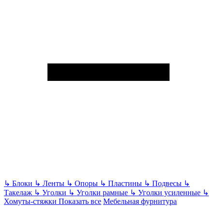
↳
Блоки
↳
Ленты
↳
Опоры
↳
Пластины
↳
Подвесы
↳
Такелаж
↳
Уголки
↳
Уголки рамные
↳
Уголки усиленные
↳
Хомуты-стяжки
Показать все
Мебельная фурнитура