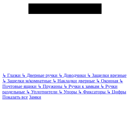
↳
Глазки
↳
Дверные ручки
↳
Доводчики
↳
Защелки врезные
↳
Защелки м/комнатные
↳
Накладки дверные
↳
Оконная
↳
Почтовые ящики
↳
Пружины
↳
Ручки к замкам
↳
Ручки
раздельные
↳
Уплотнители
↳
Упоры
↳
Фиксаторы
↳
Цифры
Показать все
Замки