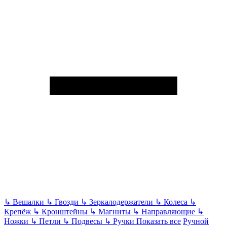
↳
Вешалки
↳
Гвозди
↳
Зеркалодержатели
↳
Колеса
↳
Крепёж
↳
Кронштейны
↳
Магниты
↳
Направляющие
↳
Ножки
↳
Петли
↳
Подвесы
↳
Ручки
Показать все
Ручной