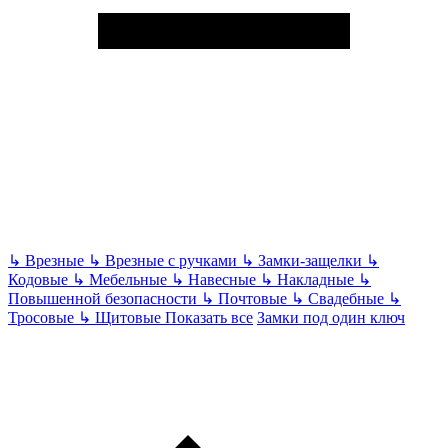
↳
Врезные
↳
Врезные с ручками
↳
Замки-защелки
↳
Кодовые
↳
Мебельные
↳
Навесные
↳
Накладные
↳
Повышенной безопасности
↳
Почтовые
↳
Свадебные
↳
Тросовые
↳
Щитовые
Показать все
Замки под один ключ