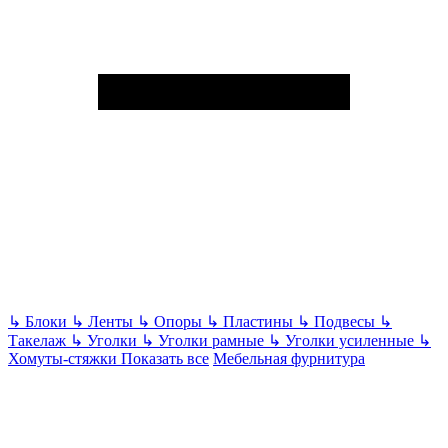
↳
Блоки
↳
Ленты
↳
Опоры
↳
Пластины
↳
Подвесы
↳
Такелаж
↳
Уголки
↳
Уголки рамные
↳
Уголки усиленные
↳
Хомуты-стяжки
Показать все
Мебельная фурнитура