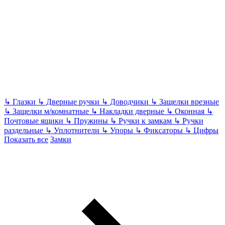
↳
Глазки
↳
Дверные ручки
↳
Доводчики
↳
Защелки врезные
↳
Защелки м/комнатные
↳
Накладки дверные
↳
Оконная
↳
Почтовые ящики
↳
Пружины
↳
Ручки к замкам
↳
Ручки
раздельные
↳
Уплотнители
↳
Упоры
↳
Фиксаторы
↳
Цифры
Показать все
Замки