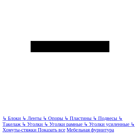
↳
Блоки
↳
Ленты
↳
Опоры
↳
Пластины
↳
Подвесы
↳
Такелаж
↳
Уголки
↳
Уголки рамные
↳
Уголки усиленные
↳
Хомуты-стяжки
Показать все
Мебельная фурнитура