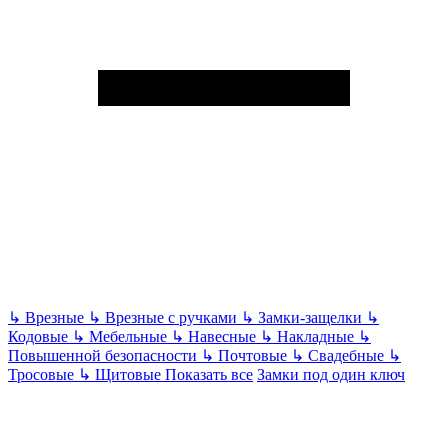
↳
Врезные
↳
Врезные с ручками
↳
Замки-защелки
↳
Кодовые
↳
Мебельные
↳
Навесные
↳
Накладные
↳
Повышенной безопасности
↳
Почтовые
↳
Свадебные
↳
Тросовые
↳
Щитовые
Показать все
Замки под один ключ