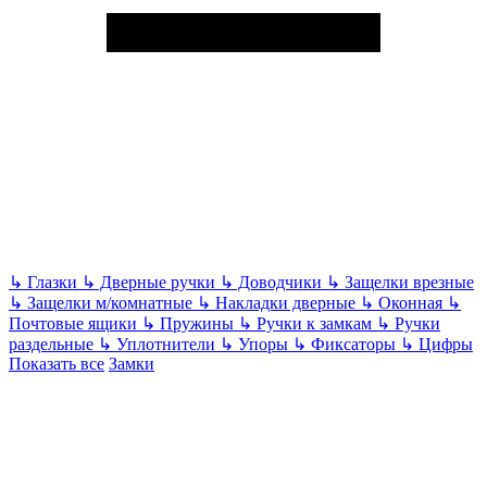
↳
Глазки
↳
Дверные ручки
↳
Доводчики
↳
Защелки врезные
↳
Защелки м/комнатные
↳
Накладки дверные
↳
Оконная
↳
Почтовые ящики
↳
Пружины
↳
Ручки к замкам
↳
Ручки
раздельные
↳
Уплотнители
↳
Упоры
↳
Фиксаторы
↳
Цифры
Показать все
Замки