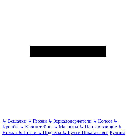
↳
Вешалки
↳
Гвозди
↳
Зеркалодержатели
↳
Колеса
↳
Крепёж
↳
Кронштейны
↳
Магниты
↳
Направляющие
↳
Ножки
↳
Петли
↳
Подвесы
↳
Ручки
Показать все
Ручной