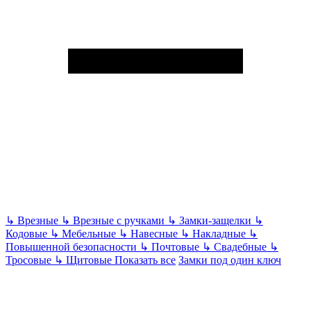
↳
Врезные
↳
Врезные с ручками
↳
Замки-защелки
↳
Кодовые
↳
Мебельные
↳
Навесные
↳
Накладные
↳
Повышенной безопасности
↳
Почтовые
↳
Свадебные
↳
Тросовые
↳
Щитовые
Показать все
Замки под один ключ