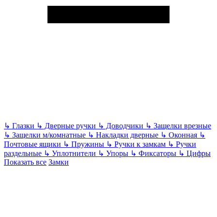
↳
Глазки
↳
Дверные ручки
↳
Доводчики
↳
Защелки врезные
↳
Защелки м/комнатные
↳
Накладки дверные
↳
Оконная
↳
Почтовые ящики
↳
Пружины
↳
Ручки к замкам
↳
Ручки
раздельные
↳
Уплотнители
↳
Упоры
↳
Фиксаторы
↳
Цифры
Показать все
Замки