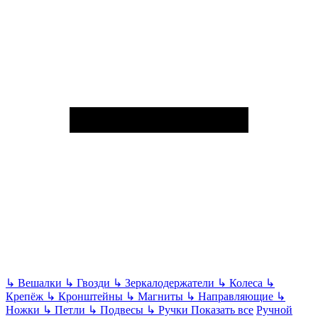
↳
Вешалки
↳
Гвозди
↳
Зеркалодержатели
↳
Колеса
↳
Крепёж
↳
Кронштейны
↳
Магниты
↳
Направляющие
↳
Ножки
↳
Петли
↳
Подвесы
↳
Ручки
Показать все
Ручной