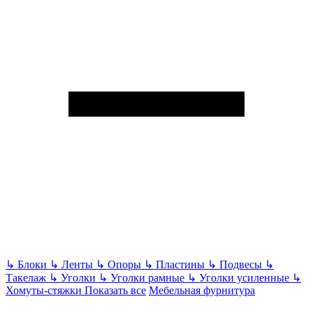
↳
Блоки
↳
Ленты
↳
Опоры
↳
Пластины
↳
Подвесы
↳
Такелаж
↳
Уголки
↳
Уголки рамные
↳
Уголки усиленные
↳
Хомуты-стяжки
Показать все
Мебельная фурнитура