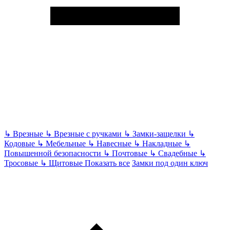
↳
Врезные
↳
Врезные с ручками
↳
Замки-защелки
↳
Кодовые
↳
Мебельные
↳
Навесные
↳
Накладные
↳
Повышенной безопасности
↳
Почтовые
↳
Свадебные
↳
Тросовые
↳
Щитовые
Показать все
Замки под один ключ