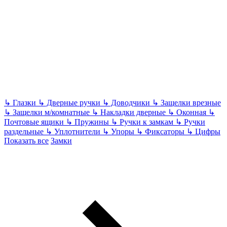
↳
Глазки
↳
Дверные ручки
↳
Доводчики
↳
Защелки врезные
↳
Защелки м/комнатные
↳
Накладки дверные
↳
Оконная
↳
Почтовые ящики
↳
Пружины
↳
Ручки к замкам
↳
Ручки
раздельные
↳
Уплотнители
↳
Упоры
↳
Фиксаторы
↳
Цифры
Показать все
Замки