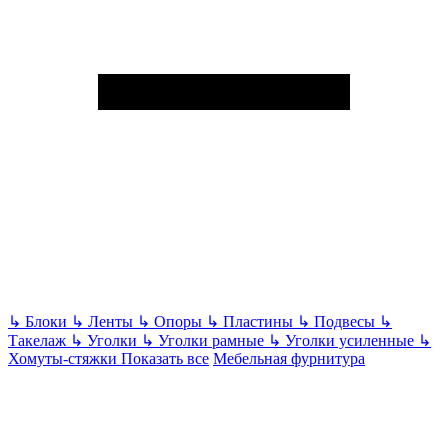
↳
Блоки
↳
Ленты
↳
Опоры
↳
Пластины
↳
Подвесы
↳
Такелаж
↳
Уголки
↳
Уголки рамные
↳
Уголки усиленные
↳
Хомуты-стяжки
Показать все
Мебельная фурнитура