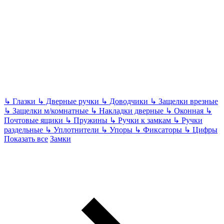
↳
Глазки
↳
Дверные ручки
↳
Доводчики
↳
Защелки врезные
↳
Защелки м/комнатные
↳
Накладки дверные
↳
Оконная
↳
Почтовые ящики
↳
Пружины
↳
Ручки к замкам
↳
Ручки
раздельные
↳
Уплотнители
↳
Упоры
↳
Фиксаторы
↳
Цифры
Показать все
Замки