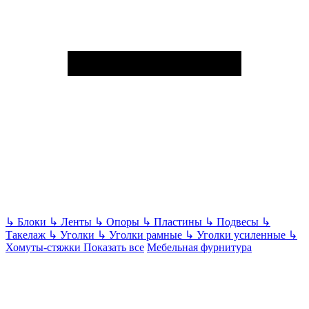
↳
Блоки
↳
Ленты
↳
Опоры
↳
Пластины
↳
Подвесы
↳
Такелаж
↳
Уголки
↳
Уголки рамные
↳
Уголки усиленные
↳
Хомуты-стяжки
Показать все
Мебельная фурнитура