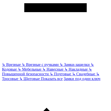
↳
Врезные
↳
Врезные с ручками
↳
Замки-защелки
↳
Кодовые
↳
Мебельные
↳
Навесные
↳
Накладные
↳
Повышенной безопасности
↳
Почтовые
↳
Свадебные
↳
Тросовые
↳
Щитовые
Показать все
Замки под один ключ