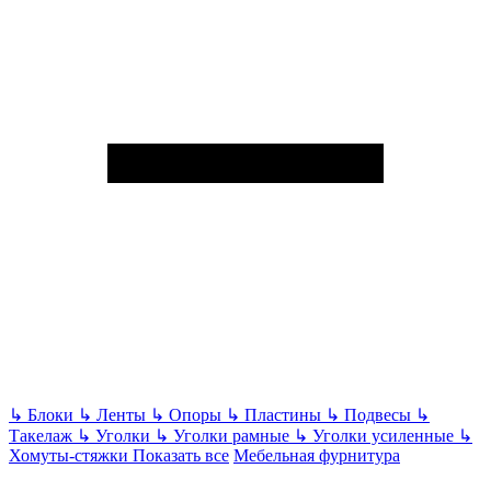
↳
Блоки
↳
Ленты
↳
Опоры
↳
Пластины
↳
Подвесы
↳
Такелаж
↳
Уголки
↳
Уголки рамные
↳
Уголки усиленные
↳
Хомуты-стяжки
Показать все
Мебельная фурнитура