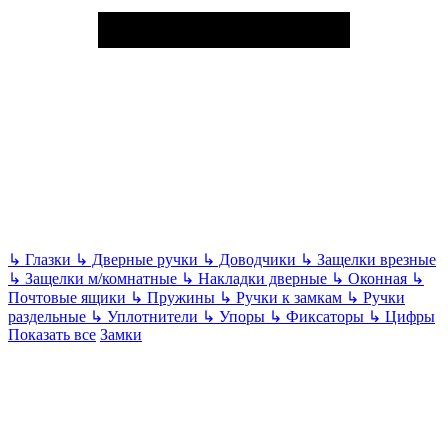
↳
Глазки
↳
Дверные ручки
↳
Доводчики
↳
Защелки врезные
↳
Защелки м/комнатные
↳
Накладки дверные
↳
Оконная
↳
Почтовые ящики
↳
Пружины
↳
Ручки к замкам
↳
Ручки
раздельные
↳
Уплотнители
↳
Упоры
↳
Фиксаторы
↳
Цифры
Показать все
Замки