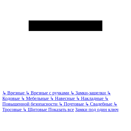
↳
Врезные
↳
Врезные с ручками
↳
Замки-защелки
↳
Кодовые
↳
Мебельные
↳
Навесные
↳
Накладные
↳
Повышенной безопасности
↳
Почтовые
↳
Свадебные
↳
Тросовые
↳
Щитовые
Показать все
Замки под один ключ