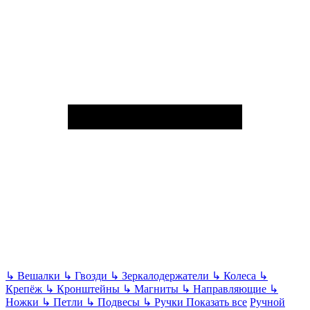
↳
Вешалки
↳
Гвозди
↳
Зеркалодержатели
↳
Колеса
↳
Крепёж
↳
Кронштейны
↳
Магниты
↳
Направляющие
↳
Ножки
↳
Петли
↳
Подвесы
↳
Ручки
Показать все
Ручной