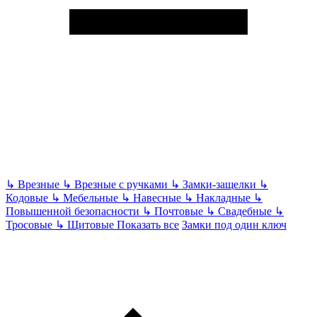
↳
Врезные
↳
Врезные с ручками
↳
Замки-защелки
↳
Кодовые
↳
Мебельные
↳
Навесные
↳
Накладные
↳
Повышенной безопасности
↳
Почтовые
↳
Свадебные
↳
Тросовые
↳
Щитовые
Показать все
Замки под один ключ