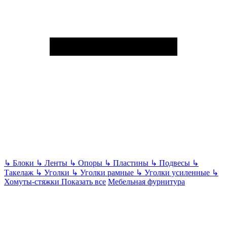
↳
Блоки
↳
Ленты
↳
Опоры
↳
Пластины
↳
Подвесы
↳
Такелаж
↳
Уголки
↳
Уголки рамные
↳
Уголки усиленные
↳
Хомуты-стяжки
Показать все
Мебельная фурнитура