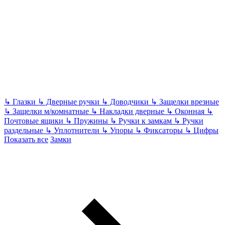
↳
Глазки
↳
Дверные ручки
↳
Доводчики
↳
Защелки врезные
↳
Защелки м/комнатные
↳
Накладки дверные
↳
Оконная
↳
Почтовые ящики
↳
Пружины
↳
Ручки к замкам
↳
Ручки
раздельные
↳
Уплотнители
↳
Упоры
↳
Фиксаторы
↳
Цифры
Показать все
Замки