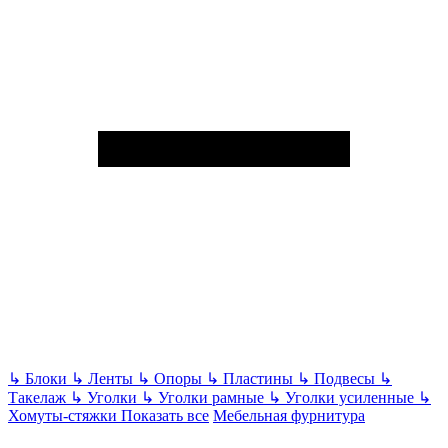
↳
Блоки
↳
Ленты
↳
Опоры
↳
Пластины
↳
Подвесы
↳
Такелаж
↳
Уголки
↳
Уголки рамные
↳
Уголки усиленные
↳
Хомуты-стяжки
Показать все
Мебельная фурнитура