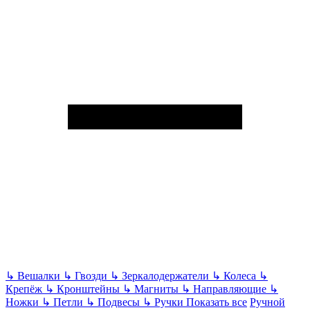
↳
Вешалки
↳
Гвозди
↳
Зеркалодержатели
↳
Колеса
↳
Крепёж
↳
Кронштейны
↳
Магниты
↳
Направляющие
↳
Ножки
↳
Петли
↳
Подвесы
↳
Ручки
Показать все
Ручной