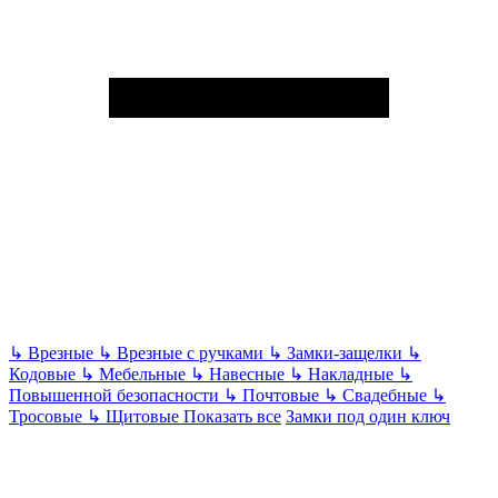
↳
Врезные
↳
Врезные с ручками
↳
Замки-защелки
↳
Кодовые
↳
Мебельные
↳
Навесные
↳
Накладные
↳
Повышенной безопасности
↳
Почтовые
↳
Свадебные
↳
Тросовые
↳
Щитовые
Показать все
Замки под один ключ