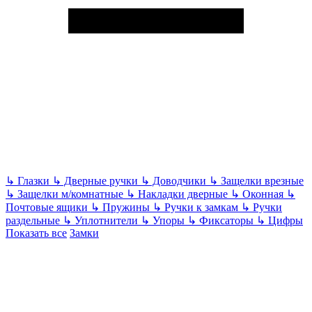
↳
Глазки
↳
Дверные ручки
↳
Доводчики
↳
Защелки врезные
↳
Защелки м/комнатные
↳
Накладки дверные
↳
Оконная
↳
Почтовые ящики
↳
Пружины
↳
Ручки к замкам
↳
Ручки
раздельные
↳
Уплотнители
↳
Упоры
↳
Фиксаторы
↳
Цифры
Показать все
Замки