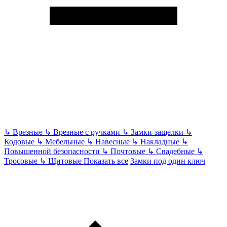
↳
Врезные
↳
Врезные с ручками
↳
Замки-защелки
↳
Кодовые
↳
Мебельные
↳
Навесные
↳
Накладные
↳
Повышенной безопасности
↳
Почтовые
↳
Свадебные
↳
Тросовые
↳
Щитовые
Показать все
Замки под один ключ