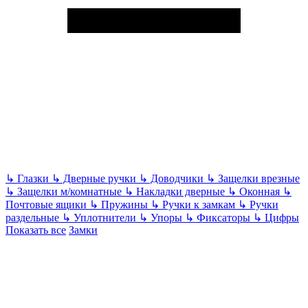
↳
Глазки
↳
Дверные ручки
↳
Доводчики
↳
Защелки врезные
↳
Защелки м/комнатные
↳
Накладки дверные
↳
Оконная
↳
Почтовые ящики
↳
Пружины
↳
Ручки к замкам
↳
Ручки
раздельные
↳
Уплотнители
↳
Упоры
↳
Фиксаторы
↳
Цифры
Показать все
Замки