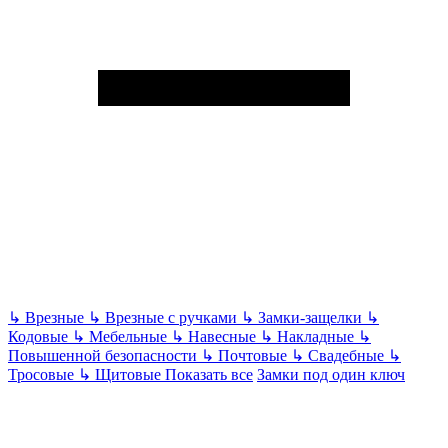
↳
Врезные
↳
Врезные с ручками
↳
Замки-защелки
↳
Кодовые
↳
Мебельные
↳
Навесные
↳
Накладные
↳
Повышенной безопасности
↳
Почтовые
↳
Свадебные
↳
Тросовые
↳
Щитовые
Показать все
Замки под один ключ