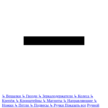
↳
Вешалки
↳
Гвозди
↳
Зеркалодержатели
↳
Колеса
↳
Крепёж
↳
Кронштейны
↳
Магниты
↳
Направляющие
↳
Ножки
↳
Петли
↳
Подвесы
↳
Ручки
Показать все
Ручной