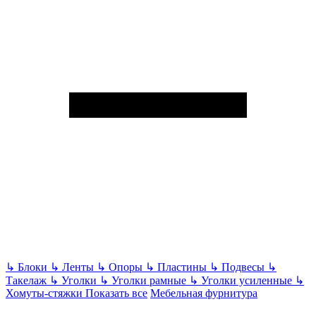
↳
Блоки
↳
Ленты
↳
Опоры
↳
Пластины
↳
Подвесы
↳
Такелаж
↳
Уголки
↳
Уголки рамные
↳
Уголки усиленные
↳
Хомуты-стяжки
Показать все
Мебельная фурнитура