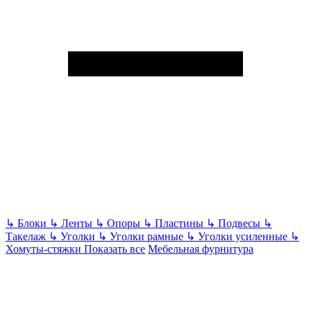
↳
Блоки
↳
Ленты
↳
Опоры
↳
Пластины
↳
Подвесы
↳
Такелаж
↳
Уголки
↳
Уголки рамные
↳
Уголки усиленные
↳
Хомуты-стяжки
Показать все
Мебельная фурнитура