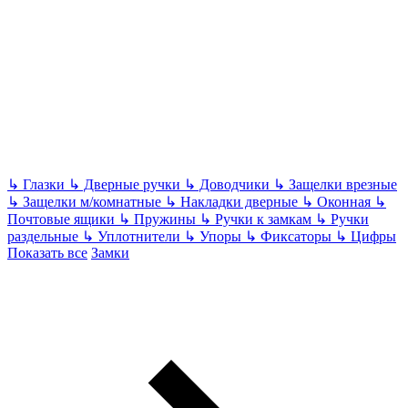
↳
Глазки
↳
Дверные ручки
↳
Доводчики
↳
Защелки врезные
↳
Защелки м/комнатные
↳
Накладки дверные
↳
Оконная
↳
Почтовые ящики
↳
Пружины
↳
Ручки к замкам
↳
Ручки
раздельные
↳
Уплотнители
↳
Упоры
↳
Фиксаторы
↳
Цифры
Показать все
Замки