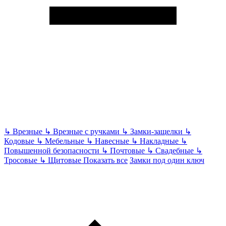
↳
Врезные
↳
Врезные с ручками
↳
Замки-защелки
↳
Кодовые
↳
Мебельные
↳
Навесные
↳
Накладные
↳
Повышенной безопасности
↳
Почтовые
↳
Свадебные
↳
Тросовые
↳
Щитовые
Показать все
Замки под один ключ