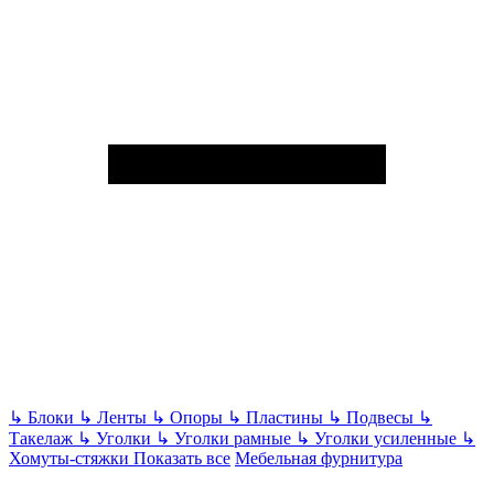
↳
Блоки
↳
Ленты
↳
Опоры
↳
Пластины
↳
Подвесы
↳
Такелаж
↳
Уголки
↳
Уголки рамные
↳
Уголки усиленные
↳
Хомуты-стяжки
Показать все
Мебельная фурнитура