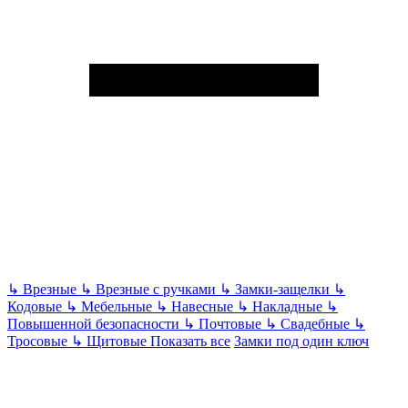
↳
Врезные
↳
Врезные с ручками
↳
Замки-защелки
↳
Кодовые
↳
Мебельные
↳
Навесные
↳
Накладные
↳
Повышенной безопасности
↳
Почтовые
↳
Свадебные
↳
Тросовые
↳
Щитовые
Показать все
Замки под один ключ