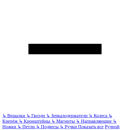
↳
Вешалки
↳
Гвозди
↳
Зеркалодержатели
↳
Колеса
↳
Крепёж
↳
Кронштейны
↳
Магниты
↳
Направляющие
↳
Ножки
↳
Петли
↳
Подвесы
↳
Ручки
Показать все
Ручной