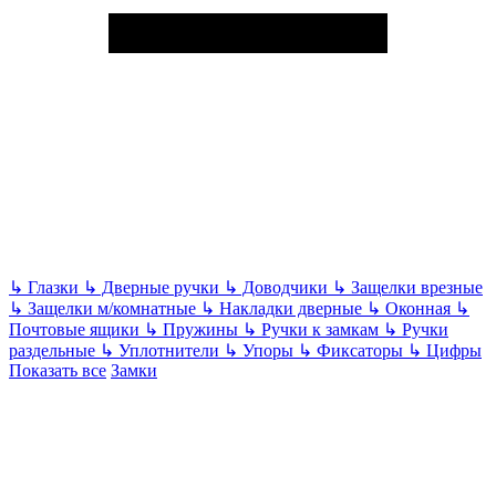
↳
Глазки
↳
Дверные ручки
↳
Доводчики
↳
Защелки врезные
↳
Защелки м/комнатные
↳
Накладки дверные
↳
Оконная
↳
Почтовые ящики
↳
Пружины
↳
Ручки к замкам
↳
Ручки
раздельные
↳
Уплотнители
↳
Упоры
↳
Фиксаторы
↳
Цифры
Показать все
Замки