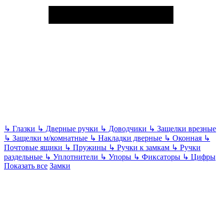
↳
Глазки
↳
Дверные ручки
↳
Доводчики
↳
Защелки врезные
↳
Защелки м/комнатные
↳
Накладки дверные
↳
Оконная
↳
Почтовые ящики
↳
Пружины
↳
Ручки к замкам
↳
Ручки
раздельные
↳
Уплотнители
↳
Упоры
↳
Фиксаторы
↳
Цифры
Показать все
Замки