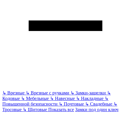
↳
Врезные
↳
Врезные с ручками
↳
Замки-защелки
↳
Кодовые
↳
Мебельные
↳
Навесные
↳
Накладные
↳
Повышенной безопасности
↳
Почтовые
↳
Свадебные
↳
Тросовые
↳
Щитовые
Показать все
Замки под один ключ