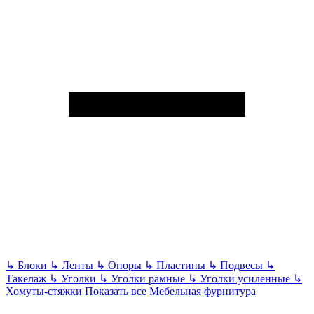
↳
Блоки
↳
Ленты
↳
Опоры
↳
Пластины
↳
Подвесы
↳
Такелаж
↳
Уголки
↳
Уголки рамные
↳
Уголки усиленные
↳
Хомуты-стяжки
Показать все
Мебельная фурнитура