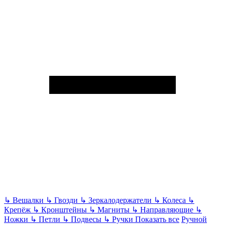
↳
Вешалки
↳
Гвозди
↳
Зеркалодержатели
↳
Колеса
↳
Крепёж
↳
Кронштейны
↳
Магниты
↳
Направляющие
↳
Ножки
↳
Петли
↳
Подвесы
↳
Ручки
Показать все
Ручной