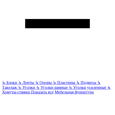
↳
Блоки
↳
Ленты
↳
Опоры
↳
Пластины
↳
Подвесы
↳
Такелаж
↳
Уголки
↳
Уголки рамные
↳
Уголки усиленные
↳
Хомуты-стяжки
Показать все
Мебельная фурнитура