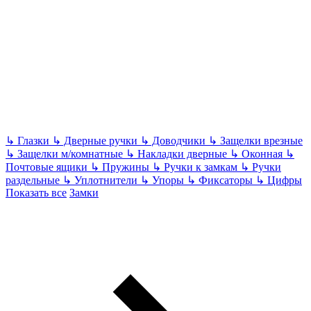
↳
Глазки
↳
Дверные ручки
↳
Доводчики
↳
Защелки врезные
↳
Защелки м/комнатные
↳
Накладки дверные
↳
Оконная
↳
Почтовые ящики
↳
Пружины
↳
Ручки к замкам
↳
Ручки
раздельные
↳
Уплотнители
↳
Упоры
↳
Фиксаторы
↳
Цифры
Показать все
Замки