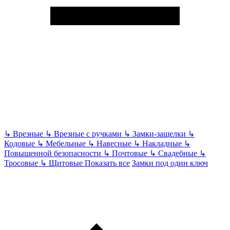
↳
Врезные
↳
Врезные с ручками
↳
Замки-защелки
↳
Кодовые
↳
Мебельные
↳
Навесные
↳
Накладные
↳
Повышенной безопасности
↳
Почтовые
↳
Свадебные
↳
Тросовые
↳
Щитовые
Показать все
Замки под один ключ