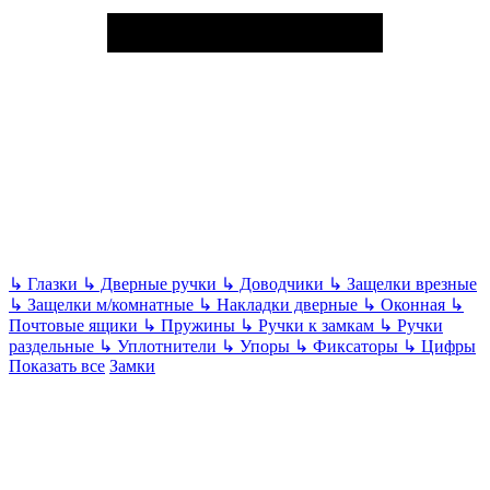
↳
Глазки
↳
Дверные ручки
↳
Доводчики
↳
Защелки врезные
↳
Защелки м/комнатные
↳
Накладки дверные
↳
Оконная
↳
Почтовые ящики
↳
Пружины
↳
Ручки к замкам
↳
Ручки
раздельные
↳
Уплотнители
↳
Упоры
↳
Фиксаторы
↳
Цифры
Показать все
Замки