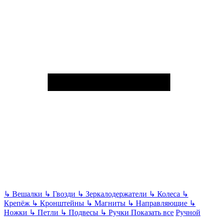
↳
Вешалки
↳
Гвозди
↳
Зеркалодержатели
↳
Колеса
↳
Крепёж
↳
Кронштейны
↳
Магниты
↳
Направляющие
↳
Ножки
↳
Петли
↳
Подвесы
↳
Ручки
Показать все
Ручной