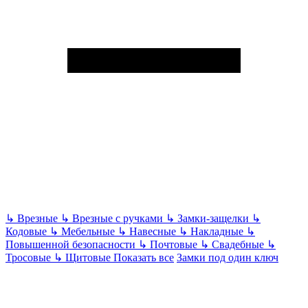
↳
Врезные
↳
Врезные с ручками
↳
Замки-защелки
↳
Кодовые
↳
Мебельные
↳
Навесные
↳
Накладные
↳
Повышенной безопасности
↳
Почтовые
↳
Свадебные
↳
Тросовые
↳
Щитовые
Показать все
Замки под один ключ