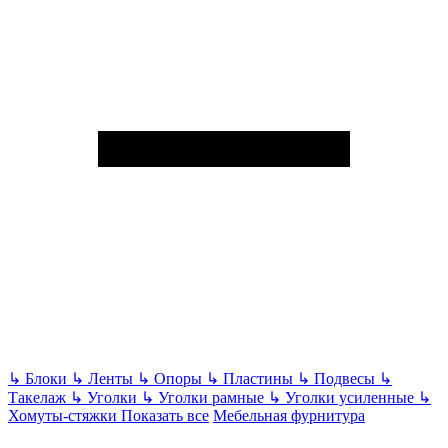
↳
Блоки
↳
Ленты
↳
Опоры
↳
Пластины
↳
Подвесы
↳
Такелаж
↳
Уголки
↳
Уголки рамные
↳
Уголки усиленные
↳
Хомуты-стяжки
Показать все
Мебельная фурнитура