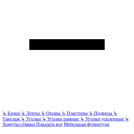
↳
Блоки
↳
Ленты
↳
Опоры
↳
Пластины
↳
Подвесы
↳
Такелаж
↳
Уголки
↳
Уголки рамные
↳
Уголки усиленные
↳
Хомуты-стяжки
Показать все
Мебельная фурнитура