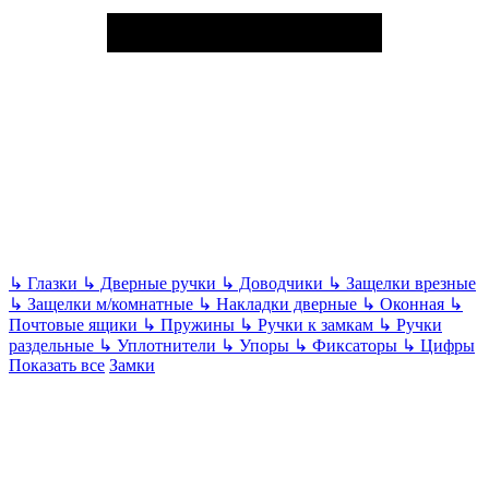
↳
Глазки
↳
Дверные ручки
↳
Доводчики
↳
Защелки врезные
↳
Защелки м/комнатные
↳
Накладки дверные
↳
Оконная
↳
Почтовые ящики
↳
Пружины
↳
Ручки к замкам
↳
Ручки
раздельные
↳
Уплотнители
↳
Упоры
↳
Фиксаторы
↳
Цифры
Показать все
Замки