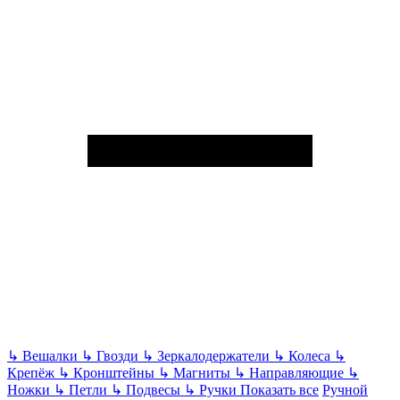
↳
Вешалки
↳
Гвозди
↳
Зеркалодержатели
↳
Колеса
↳
Крепёж
↳
Кронштейны
↳
Магниты
↳
Направляющие
↳
Ножки
↳
Петли
↳
Подвесы
↳
Ручки
Показать все
Ручной