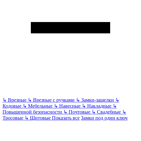
↳
Врезные
↳
Врезные с ручками
↳
Замки-защелки
↳
Кодовые
↳
Мебельные
↳
Навесные
↳
Накладные
↳
Повышенной безопасности
↳
Почтовые
↳
Свадебные
↳
Тросовые
↳
Щитовые
Показать все
Замки под один ключ