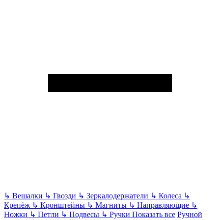
↳
Вешалки
↳
Гвозди
↳
Зеркалодержатели
↳
Колеса
↳
Крепёж
↳
Кронштейны
↳
Магниты
↳
Направляющие
↳
Ножки
↳
Петли
↳
Подвесы
↳
Ручки
Показать все
Ручной