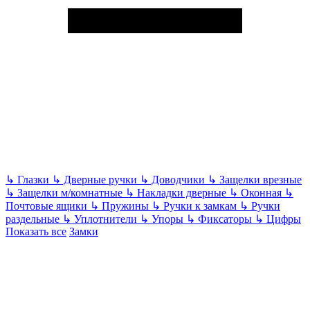
↳
Глазки
↳
Дверные ручки
↳
Доводчики
↳
Защелки врезные
↳
Защелки м/комнатные
↳
Накладки дверные
↳
Оконная
↳
Почтовые ящики
↳
Пружины
↳
Ручки к замкам
↳
Ручки
раздельные
↳
Уплотнители
↳
Упоры
↳
Фиксаторы
↳
Цифры
Показать все
Замки