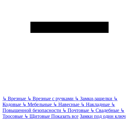
↳
Врезные
↳
Врезные с ручками
↳
Замки-защелки
↳
Кодовые
↳
Мебельные
↳
Навесные
↳
Накладные
↳
Повышенной безопасности
↳
Почтовые
↳
Свадебные
↳
Тросовые
↳
Щитовые
Показать все
Замки под один ключ