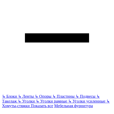
↳
Блоки
↳
Ленты
↳
Опоры
↳
Пластины
↳
Подвесы
↳
Такелаж
↳
Уголки
↳
Уголки рамные
↳
Уголки усиленные
↳
Хомуты-стяжки
Показать все
Мебельная фурнитура