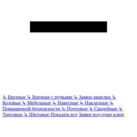
↳
Врезные
↳
Врезные с ручками
↳
Замки-защелки
↳
Кодовые
↳
Мебельные
↳
Навесные
↳
Накладные
↳
Повышенной безопасности
↳
Почтовые
↳
Свадебные
↳
Тросовые
↳
Щитовые
Показать все
Замки под один ключ