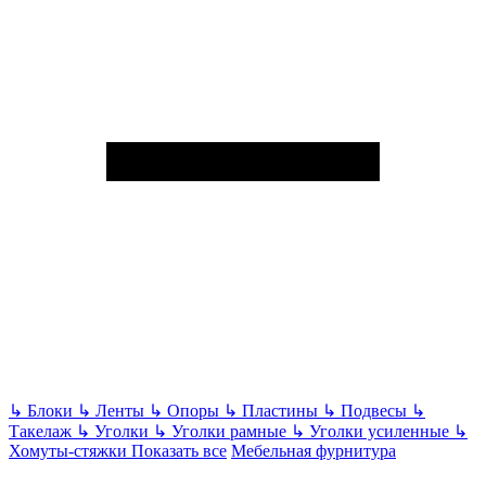
↳
Блоки
↳
Ленты
↳
Опоры
↳
Пластины
↳
Подвесы
↳
Такелаж
↳
Уголки
↳
Уголки рамные
↳
Уголки усиленные
↳
Хомуты-стяжки
Показать все
Мебельная фурнитура