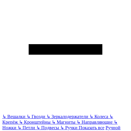
↳
Вешалки
↳
Гвозди
↳
Зеркалодержатели
↳
Колеса
↳
Крепёж
↳
Кронштейны
↳
Магниты
↳
Направляющие
↳
Ножки
↳
Петли
↳
Подвесы
↳
Ручки
Показать все
Ручной