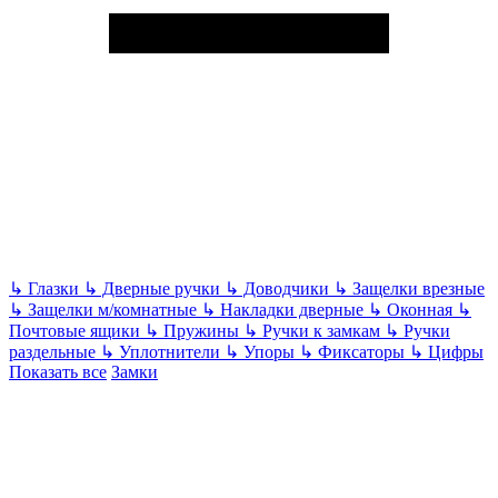
↳
Глазки
↳
Дверные ручки
↳
Доводчики
↳
Защелки врезные
↳
Защелки м/комнатные
↳
Накладки дверные
↳
Оконная
↳
Почтовые ящики
↳
Пружины
↳
Ручки к замкам
↳
Ручки
раздельные
↳
Уплотнители
↳
Упоры
↳
Фиксаторы
↳
Цифры
Показать все
Замки