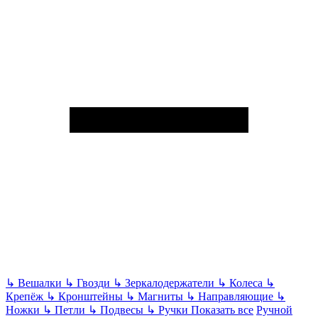
↳
Вешалки
↳
Гвозди
↳
Зеркалодержатели
↳
Колеса
↳
Крепёж
↳
Кронштейны
↳
Магниты
↳
Направляющие
↳
Ножки
↳
Петли
↳
Подвесы
↳
Ручки
Показать все
Ручной