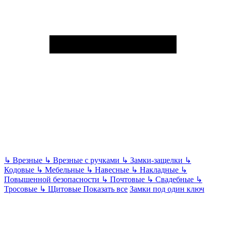
↳
Врезные
↳
Врезные с ручками
↳
Замки-защелки
↳
Кодовые
↳
Мебельные
↳
Навесные
↳
Накладные
↳
Повышенной безопасности
↳
Почтовые
↳
Свадебные
↳
Тросовые
↳
Щитовые
Показать все
Замки под один ключ