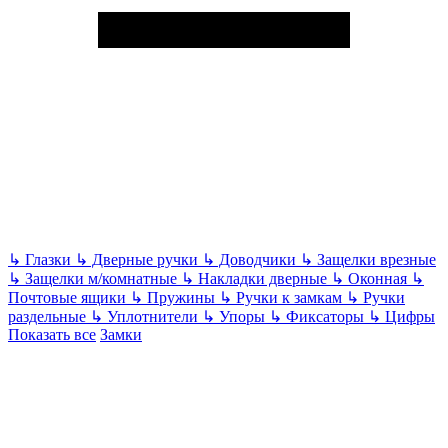
↳
Глазки
↳
Дверные ручки
↳
Доводчики
↳
Защелки врезные
↳
Защелки м/комнатные
↳
Накладки дверные
↳
Оконная
↳
Почтовые ящики
↳
Пружины
↳
Ручки к замкам
↳
Ручки
раздельные
↳
Уплотнители
↳
Упоры
↳
Фиксаторы
↳
Цифры
Показать все
Замки