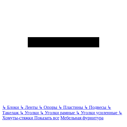
↳
Блоки
↳
Ленты
↳
Опоры
↳
Пластины
↳
Подвесы
↳
Такелаж
↳
Уголки
↳
Уголки рамные
↳
Уголки усиленные
↳
Хомуты-стяжки
Показать все
Мебельная фурнитура