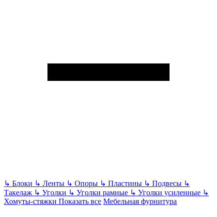
↳
Блоки
↳
Ленты
↳
Опоры
↳
Пластины
↳
Подвесы
↳
Такелаж
↳
Уголки
↳
Уголки рамные
↳
Уголки усиленные
↳
Хомуты-стяжки
Показать все
Мебельная фурнитура