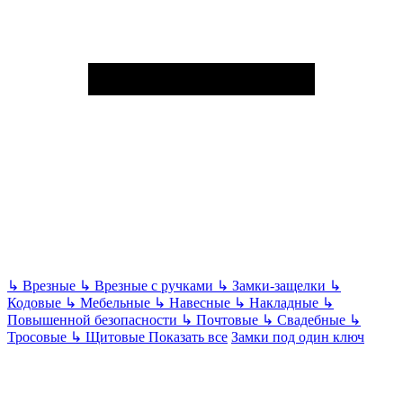
↳
Врезные
↳
Врезные с ручками
↳
Замки-защелки
↳
Кодовые
↳
Мебельные
↳
Навесные
↳
Накладные
↳
Повышенной безопасности
↳
Почтовые
↳
Свадебные
↳
Тросовые
↳
Щитовые
Показать все
Замки под один ключ