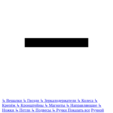
↳
Вешалки
↳
Гвозди
↳
Зеркалодержатели
↳
Колеса
↳
Крепёж
↳
Кронштейны
↳
Магниты
↳
Направляющие
↳
Ножки
↳
Петли
↳
Подвесы
↳
Ручки
Показать все
Ручной