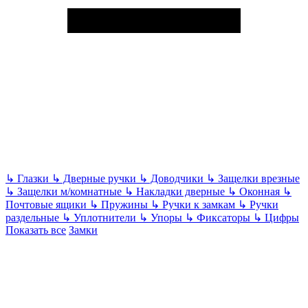
↳
Глазки
↳
Дверные ручки
↳
Доводчики
↳
Защелки врезные
↳
Защелки м/комнатные
↳
Накладки дверные
↳
Оконная
↳
Почтовые ящики
↳
Пружины
↳
Ручки к замкам
↳
Ручки
раздельные
↳
Уплотнители
↳
Упоры
↳
Фиксаторы
↳
Цифры
Показать все
Замки