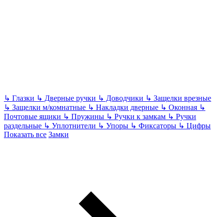
↳
Глазки
↳
Дверные ручки
↳
Доводчики
↳
Защелки врезные
↳
Защелки м/комнатные
↳
Накладки дверные
↳
Оконная
↳
Почтовые ящики
↳
Пружины
↳
Ручки к замкам
↳
Ручки
раздельные
↳
Уплотнители
↳
Упоры
↳
Фиксаторы
↳
Цифры
Показать все
Замки