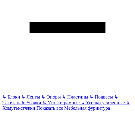
↳
Блоки
↳
Ленты
↳
Опоры
↳
Пластины
↳
Подвесы
↳
Такелаж
↳
Уголки
↳
Уголки рамные
↳
Уголки усиленные
↳
Хомуты-стяжки
Показать все
Мебельная фурнитура