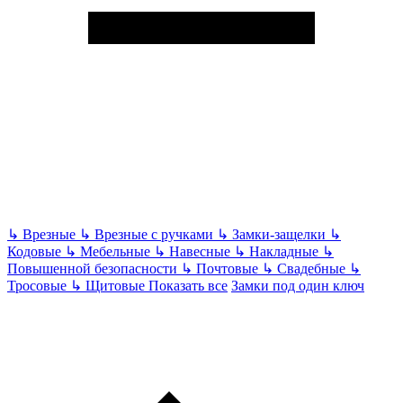
↳
Врезные
↳
Врезные с ручками
↳
Замки-защелки
↳
Кодовые
↳
Мебельные
↳
Навесные
↳
Накладные
↳
Повышенной безопасности
↳
Почтовые
↳
Свадебные
↳
Тросовые
↳
Щитовые
Показать все
Замки под один ключ